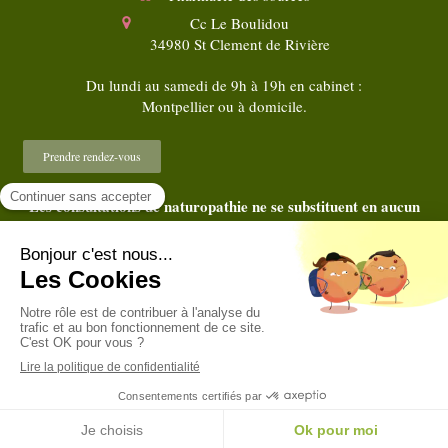
Cc Le Boulidou
34980
St Clement de Rivière
Du lundi au samedi de 9h à 19h en cabinet :
Montpellier ou à domicile.
Prendre rendez-vous
Les consultations de naturopathie ne se substituent en aucun
cas au diagnostic et au traitement médical
©2018 Christine VIGNY - Naturopathe Montpellier
Plan du site
Mentions légales
Création et référencement du site par Simplébo
Site partenaire de
Annuaire Thérapeutes