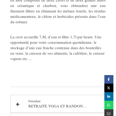
en inox composée de deux cuves et de deux grands filtres
en céramique et charbon, vous obtiendrez une eau
finement filtrée en éliminant les métaux lourds, les résidus
médicamenteux, le chlore et herbicides présents dans l’eau
du robinet.
La cuve accueille 7,8L d’eau et filtre 1,7l par heure. Une
opportunité pour votre consommation quotidienne, le
stockage d’une eau fraiche contenue dans des bouteilles
en verre, la cuisson de vos aliments, la cafétière, le cuiseur
vapeur etc….
Précédent
RETRAITE YOGA ET RANDONNÉES DANS LES CEVENNES - Le Mas des Oiseaux