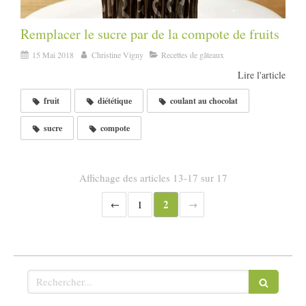
Remplacer le sucre par de la compote de fruits
15 Mai 2018
Christine Vigny
Recettes de gâteaux
Lire l'article
fruit
diététique
coulant au chocolat
sucre
compote
Affichage des articles 13-17 sur 17
2
1
Rechercher