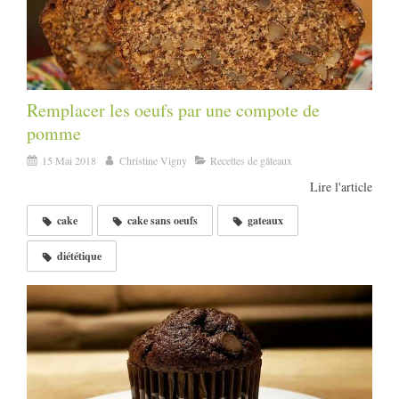
Remplacer les oeufs par une compote de
pomme
15 Mai 2018
Christine Vigny
Recettes de gâteaux
Lire l'article
cake
cake sans oeufs
gateaux
diététique