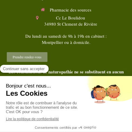
Pharmacie des sources
Cc Le Boulidou
34980
St Clement de Rivière
Du lundi au samedi de 9h à 19h en cabinet :
Montpellier ou à domicile.
Prendre rendez-vous
Les consultations de naturopathie ne se substituent en aucun
cas au diagnostic et au traitement médical
©2018 Christine VIGNY - Naturopathe Montpellier
Plan du site
Mentions légales
Création et référencement du site par Simplébo