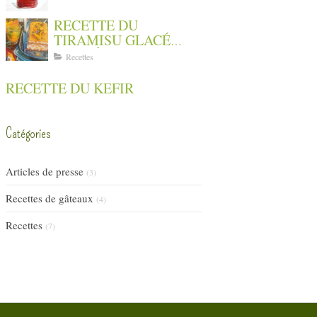
RECETTE DU
TIRAMISU GLACÉ
AUX PÊCHES
Recettes
RECETTE DU KEFIR
Catégories
Articles de presse
(3)
Recettes de gâteaux
(4)
Recettes
(7)