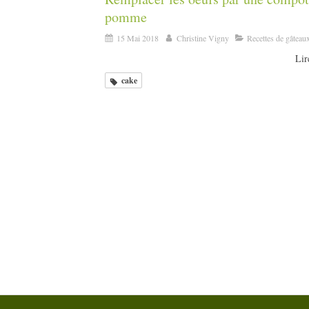
pomme
15 Mai 2018
Christine Vigny
Recettes de gâteau
Lire
cake