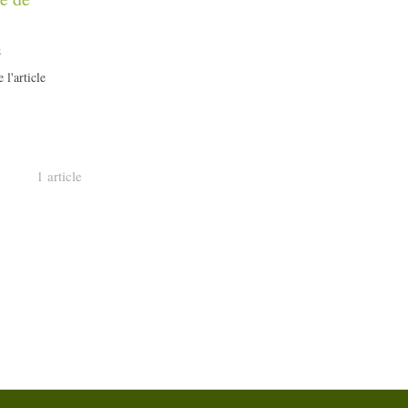
x
 l'article
1 article