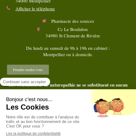
34000
Montpellier
Afficher le téléphone
Pharmacie des sources
Cc Le Boulidou
34980
St Clement de Rivière
Du lundi au samedi de 9h à 19h en cabinet :
Montpellier ou à domicile.
Prendre rendez-vous
Les consultations de naturopathie ne se substituent en aucun
cas au diagnostic et au traitement médical
©2018 Christine VIGNY - Naturopathe Montpellier
Plan du site
Mentions légales