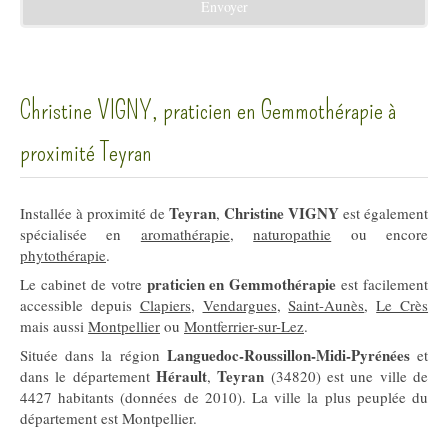
Envoyer
Christine VIGNY, praticien en Gemmothérapie à
proximité Teyran
Teyran
Christine VIGNY
Installée à proximité de
,
est également
spécialisée en
aromathérapie
,
naturopathie
ou encore
phytothérapie
.
praticien en Gemmothérapie
Le cabinet de votre
est facilement
accessible depuis
Clapiers
,
Vendargues
,
Saint-Aunès
,
Le Crès
mais aussi
Montpellier
ou
Montferrier-sur-Lez
.
Languedoc-Roussillon-Midi-Pyrénées
Située dans la région
et
Hérault
Teyran
dans le département
,
(34820) est une ville de
4427 habitants (données de 2010). La ville la plus peuplée du
département est Montpellier.