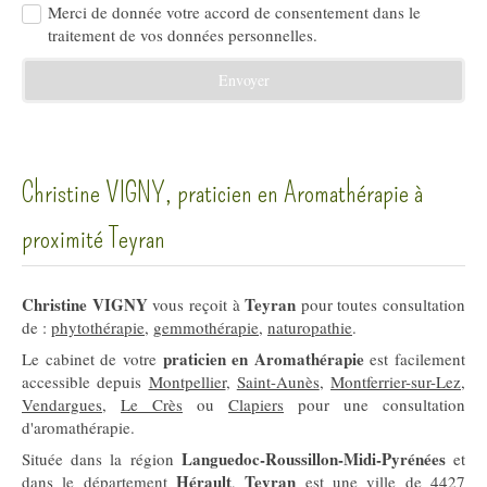
Merci de donnée votre accord de consentement dans le
traitement de vos données personnelles.
Envoyer
Christine VIGNY, praticien en Aromathérapie à
proximité Teyran
Christine VIGNY
Teyran
vous reçoit à
pour toutes consultation
de :
phytothérapie
,
gemmothérapie
,
naturopathie
.
praticien en Aromathérapie
Le cabinet de votre
est facilement
accessible depuis
Montpellier
,
Saint-Aunès
,
Montferrier-sur-Lez
,
Vendargues
,
Le Crès
ou
Clapiers
pour une consultation
d'aromathérapie.
Languedoc-Roussillon-Midi-Pyrénées
Située dans la région
et
Hérault
Teyran
dans le département
,
est une ville de 4427