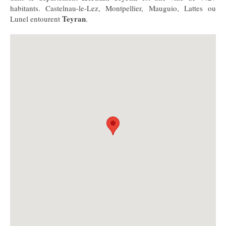
habitants. Castelnau-le-Lez, Montpellier, Mauguio, Lattes ou
Teyran
Lunel entourent
.