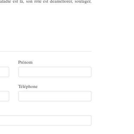
adie est là, son rôle est deaméliorer, soulager,
.
Prénom
Téléphone