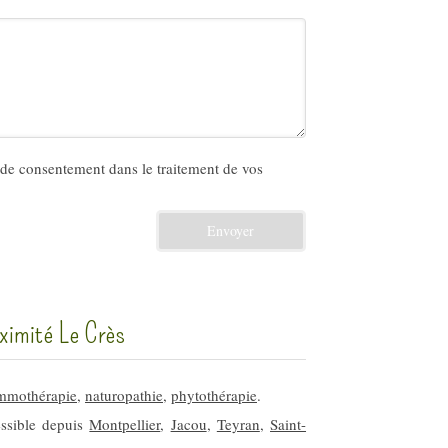
de consentement dans le traitement de vos
Envoyer
ximité Le Crès
mmothérapie
,
naturopathie
,
phytothérapie
.
essible depuis
Montpellier
,
Jacou
,
Teyran
,
Saint-