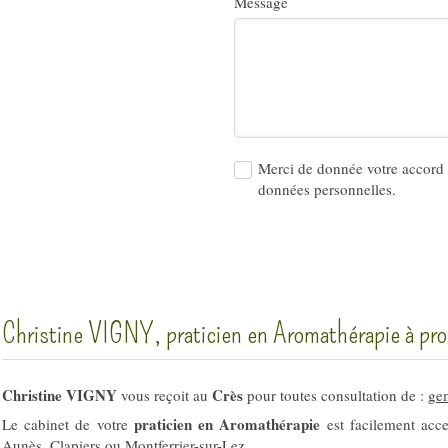
Message
Merci de donnée votre accord 
données personnelles.
Christine VIGNY, praticien en Aromathérapie à pro
Christine VIGNY
Crès
vous reçoit au
pour toutes consultation de :
ge
praticien en Aromathérapie
Le cabinet de votre
est facilement acc
Aunès
,
Clapiers
ou
Montferrier-sur-Lez
.