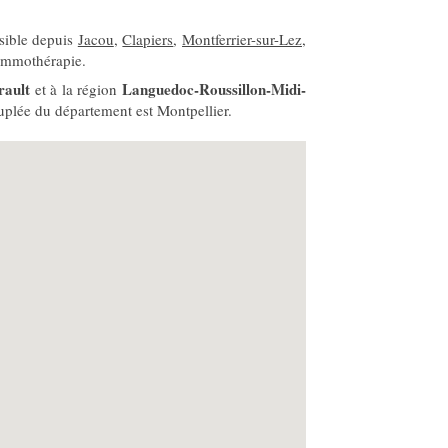
sible depuis
Jacou
,
Clapiers
,
Montferrier-sur-Lez
,
emmothérapie.
rault
Languedoc-Roussillon-Midi-
et à la région
euplée du département est Montpellier.