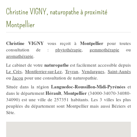
Christine VIGNY, naturopathe à proximité
Montpellier
Christine VIGNY
Montpellier
vous reçoit à
pour toutes
consultation de :
phytothérapie
,
gemmothérapie
ou
aromathérapie
.
naturopathe
Le cabinet de votre
est facilement accessible depuis
Le Crès
,
Montferrier-sur-Lez
,
Teyran
,
Vendargues
,
Saint-Aunès
ou
Jacou
pour une consultation de naturopathie.
Languedoc-Roussillon-Midi-Pyrénées
Située dans la région
et
Hérault
Montpellier
dans le département
,
(34000-34070-34080-
34090) est une ville de 257351 habitants. Les 3 villes les plus
peuplées du département sont Montpellier mais aussi Béziers et
Sète.